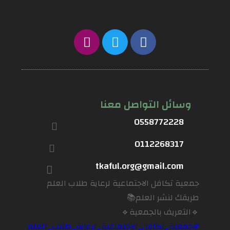
وسائل التواصل معنا
0558772228
0112268317
tkaful.org@gmail.com
جمعية تكافل الاجتماعية لرعاية طلاب العلم
طريقك لنشر العلم📚
🔹التعريف بالجمعية🔹
#جمعية_تكافل_الاجتماعية_لرعاية_طلاب_العلم