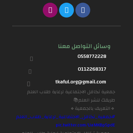
وسائل التواصل معنا
0558772228
0112268317
tkaful.org@gmail.com
جمعية تكافل الاجتماعية لرعاية طلاب العلم
طريقك لنشر العلم📚
🔹التعريف بالجمعية🔹
#جمعية_تكافل_الاجتماعية_لرعاية_طلاب_العلم
pic.twitter.com/UaMKBp5pdE