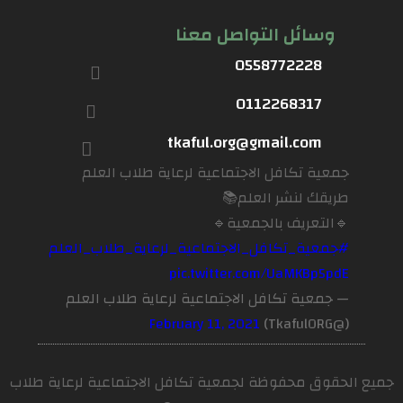
وسائل التواصل معنا
0558772228
0112268317
tkaful.org@gmail.com
جمعية تكافل الاجتماعية لرعاية طلاب العلم
طريقك لنشر العلم📚
🔹التعريف بالجمعية🔹
#جمعية_تكافل_الاجتماعية_لرعاية_طلاب_العلم
pic.twitter.com/UaMKBp5pdE
— جمعية تكافل الاجتماعية لرعاية طلاب العلم
February 11, 2021
(@TkafulORG)
جميع الحقوق محفوظة لجمعية تكافل الاجتماعية لرعاية طلاب